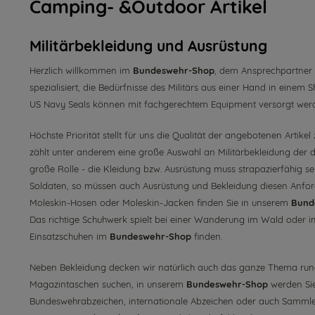
Camping- &Outdoor Artikel
Militärbekleidung und Ausrüstung
Herzlich willkommen im
Bundeswehr-Shop
, dem Ansprechpartner 
spezialisiert, die Bedürfnisse des Militärs aus einer Hand in eine
US Navy Seals können mit fachgerechtem Equipment versorgt wer
Höchste Priorität stellt für uns die Qualität der angebotenen Artikel
zählt unter anderem eine große Auswahl an Militärbekleidung der de
große Rolle - die Kleidung bzw. Ausrüstung muss strapazierfähig s
Soldaten, so müssen auch Ausrüstung und Bekleidung diesen Anford
Moleskin-Hosen oder Moleskin-Jacken finden Sie in unserem
Bund
Das richtige Schuhwerk spielt bei einer Wanderung im Wald oder im 
Einsatzschuhen im
Bundeswehr-Shop
finden.
Neben Bekleidung decken wir natürlich auch das ganze Thema rund
Magazintaschen
suchen, in unserem
Bundeswehr-Shop
werden Sie 
Bundeswehrabzeichen,
internationale Abzeichen
oder auch
Sammle