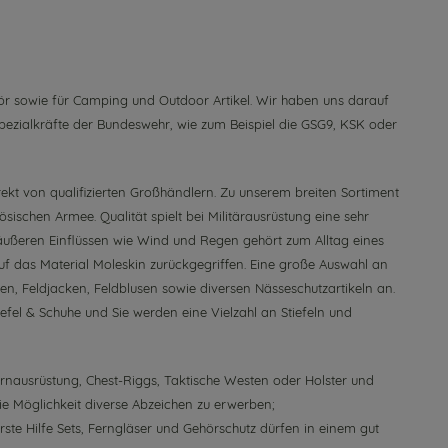
ör sowie für Camping und Outdoor Artikel. Wir haben uns darauf
 Spezialkräfte der Bundeswehr, wie zum Beispiel die GSG9, KSK oder
kt von qualifizierten Großhändlern. Zu unserem breiten Sortiment
ischen Armee. Qualität spielt bei Militärausrüstung eine sehr
n äußeren Einflüssen wie Wind und Regen gehört zum Alltag eines
f das Material Moleskin zurückgegriffen. Eine große Auswahl an
sen, Feldjacken, Feldblusen sowie diversen Nässeschutzartikeln an.
efel & Schuhe und Sie werden eine Vielzahl an Stiefeln und
rnausrüstung
,
Chest-Riggs
,
Taktische Westen
oder
Holster und
die Möglichkeit diverse
Abzeichen
zu erwerben;
rste Hilfe Sets
,
Ferngläser
und
Gehörschutz
dürfen in einem gut