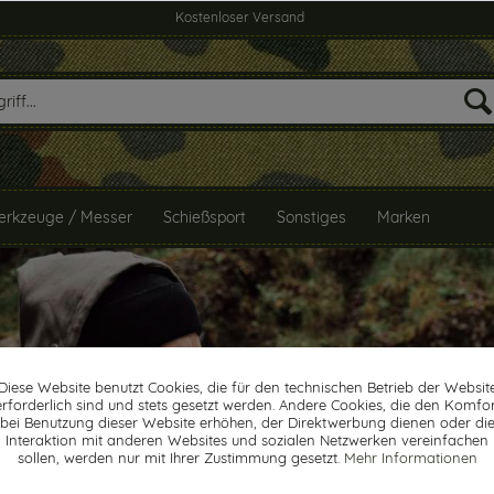
Kostenloser Versand
rkzeuge / Messer
Schießsport
Sonstiges
Marken
Diese Website benutzt Cookies, die für den technischen Betrieb der Websit
erforderlich sind und stets gesetzt werden. Andere Cookies, die den Komfor
bei Benutzung dieser Website erhöhen, der Direktwerbung dienen oder di
Interaktion mit anderen Websites und sozialen Netzwerken vereinfachen
sollen, werden nur mit Ihrer Zustimmung gesetzt.
Mehr Informationen