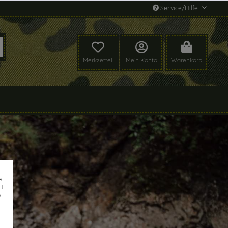
Service/Hilfe
Merkzettel
Mein Konto
Warenkorb
e
t
e