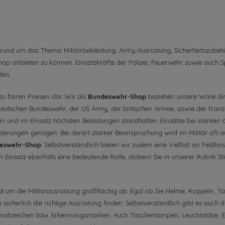
rund um das Thema Militärbekleidung, Army-Ausrüstung, Sicherheitszubeh
m Shop anbieten zu können. Einsatzkräfte der Polizei, Feuerwehr sowie auch
den.
 zu fairen Preisen dar. Wir als
Bundeswehr-Shop
beziehen unsere Ware dire
utschen Bundeswehr, der US Army, der britischen Armee, sowie der französ
ein und im Einsatz höchsten Belastungen standhalten. Einsätze bei starke
erungen genügen. Bei derart starker Beanspruchung wird im Militär oft au
eswehr-Shop
. Selbstverständlich bieten wir zudem eine Vielfalt an Feldho
Einsatz ebenfalls eine bedeutende Rolle, stöbern Sie in unserer Rubrik Sti
 um die Militärausrüstung großflächig ab. Egal ob Sie
Helme
,
Koppeln
,
Ta
sicherlich die richtige Ausrüstung finden. Selbstverständlich gibt es auch 
rabzeichen
bzw.
Erkennungsmarken
. Auch
Taschenlampen
,
Leuchtstäbe
,
E