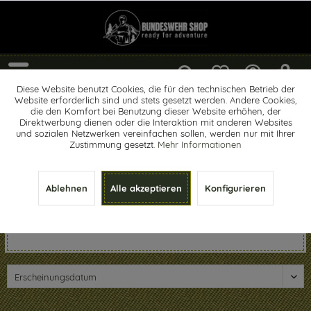
Menü
Diese Website benutzt Cookies, die für den technischen Betrieb der
Website erforderlich sind und stets gesetzt werden. Andere Cookies,
Gürtel
die den Komfort bei Benutzung dieser Website erhöhen, der
Direktwerbung dienen oder die Interaktion mit anderen Websites
und sozialen Netzwerken vereinfachen sollen, werden nur mit Ihrer
Zustimmung gesetzt.
Mehr Informationen
Gürtel für den Einsatz und Alltag Der Gürtel hat in erster
Ablehnen
Alle akzeptieren
Konfigurieren
Linie, die Aufgabe, die Hose fest zu halten und vor dem
rutschen zu schützen. Allerdings gibt es neben der
funktionalen Tätigkeit...
mehr erfahren »