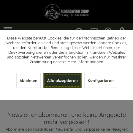
Menü
Diese Website benutzt Cookies, die für den technischen Betrieb der
Website erforderlich sind und stets gesetzt werden. Andere Cookies,
Reparatur
die den Komfort bei Benutzung dieser Website erhöhen, der
Direktwerbung dienen oder die Interaktion mit anderen Websites
und sozialen Netzwerken vereinfachen sollen, werden nur mit Ihrer
Zustimmung gesetzt.
Mehr Informationen
Ablehnen
Alle akzeptieren
Konfigurieren
Newsletter abonnieren und keine Angebote mehr verpassen!
Newsletter abonnieren und keine Angebote
mehr verpassen!
Abonniere den kostenlosen Newsletter und verpasse keine Neuigkeit