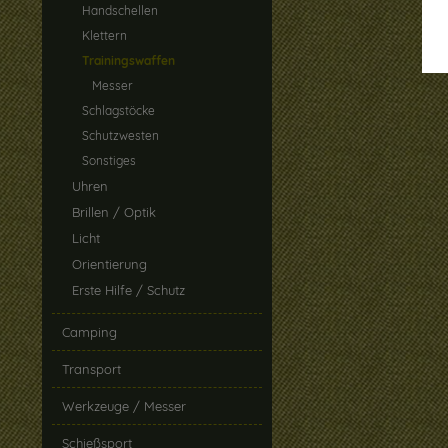
Handschellen
Klettern
Trainingswaffen
Messer
Schlagstöcke
Schutzwesten
Sonstiges
Uhren
Brillen / Optik
Licht
Orientierung
Erste Hilfe / Schutz
Camping
Transport
Werkzeuge / Messer
Schießsport