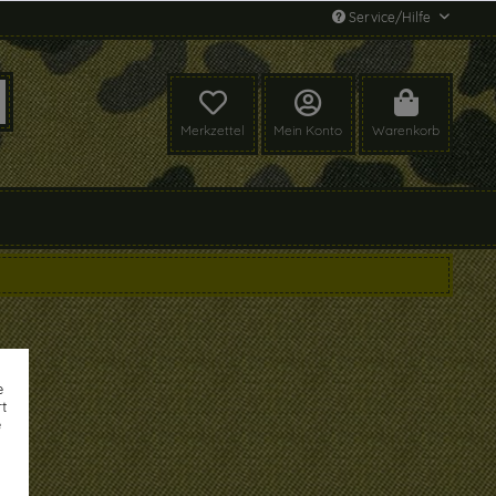
Service/Hilfe
Merkzettel
Mein Konto
Warenkorb
e
t
e