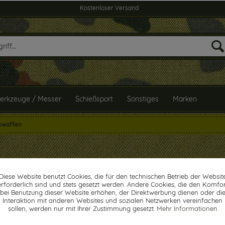
Kostenloser Versand
erkzeuge / Messer
Schießsport
Sonstiges
Marken
swaffen
Diese Website benutzt Cookies, die für den technischen Betrieb der Websit
erforderlich sind und stets gesetzt werden. Andere Cookies, die den Komfor
bei Benutzung dieser Website erhöhen, der Direktwerbung dienen oder di
Interaktion mit anderen Websites und sozialen Netzwerken vereinfachen
sollen, werden nur mit Ihrer Zustimmung gesetzt.
Mehr Informationen