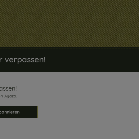
r verpassen!
assen!
on Ayazo.
bonnieren