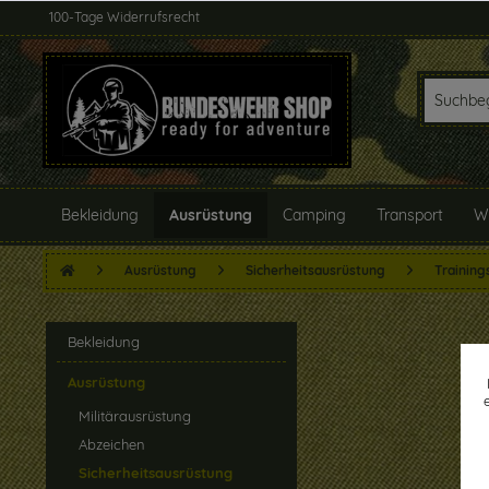
100-Tage Widerrufsrecht
Bekleidung
Ausrüstung
Camping
Transport
W
Ausrüstung
Sicherheitsausrüstung
Training
Bekleidung
Ausrüstung
Militärausrüstung
Abzeichen
Sicherheitsausrüstung