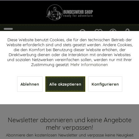
Menü
Diese Website benutzt Cookies, die für den technischen Betrieb der
Website erforderlich sind und stets gesetzt werden. Andere Cookies,
Fußwärmer / Handwärmer
die den Komfort bei Benutzung dieser Website erhöhen, der
Direktwerbung dienen oder die Interaktion mit anderen Websites
und sozialen Netzwerken vereinfachen sollen, werden nur mit Ihrer
Zustimmung gesetzt.
Mehr Informationen
Ablehnen
Alle akzeptieren
Konfigurieren
Newsletter abonnieren und keine Angebote mehr verpassen!
Newsletter abonnieren und keine Angebote
mehr verpassen!
Abonniere den kostenlosen Newsletter und verpasse keine Neuigkeit