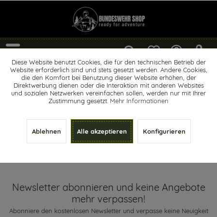
Menü
Diese Website benutzt Cookies, die für den technischen Betrieb der
Website erforderlich sind und stets gesetzt werden. Andere Cookies,
Rucksackhüllen
die den Komfort bei Benutzung dieser Website erhöhen, der
Direktwerbung dienen oder die Interaktion mit anderen Websites
und sozialen Netzwerken vereinfachen sollen, werden nur mit Ihrer
Zustimmung gesetzt.
Mehr Informationen
Ablehnen
Alle akzeptieren
Konfigurieren
Newsletter abonnieren und keine Angebote mehr verpassen!
Newsletter abonnieren und keine Angebote
mehr verpassen!
Abonniere den kostenlosen Newsletter und verpasse keine Neuigkeit