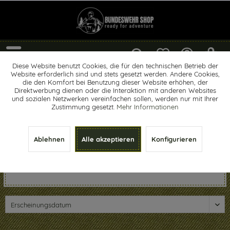
Menü
Diese Website benutzt Cookies, die für den technischen Betrieb der
Website erforderlich sind und stets gesetzt werden. Andere Cookies,
Spaten
die den Komfort bei Benutzung dieser Website erhöhen, der
Direktwerbung dienen oder die Interaktion mit anderen Websites
und sozialen Netzwerken vereinfachen sollen, werden nur mit Ihrer
Zustimmung gesetzt.
Mehr Informationen
Der richtige Spaten für Ihren Einsatz! Ein Spaten ist ein
Ablehnen
Alle akzeptieren
Konfigurieren
Gartenwerkzeug um Grabarbeiten zu erledigen. Der
Spaten besteht aus einem flachen Spatenblatt und mit
einem Stiel. Allerdings wird...
mehr erfahren »