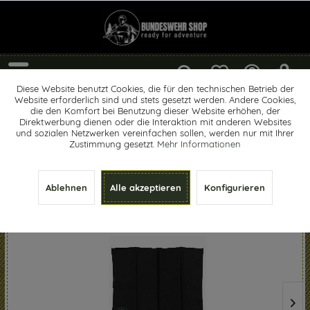
Menü
Diese Website benutzt Cookies, die für den technischen Betrieb der
Website erforderlich sind und stets gesetzt werden. Andere Cookies,
Highlander
die den Komfort bei Benutzung dieser Website erhöhen, der
Direktwerbung dienen oder die Interaktion mit anderen Websites
und sozialen Netzwerken vereinfachen sollen, werden nur mit Ihrer
Zustimmung gesetzt.
Mehr Informationen
Hersteller von A-Z
Ablehnen
Alle akzeptieren
Konfigurieren
Topseller von Highlander