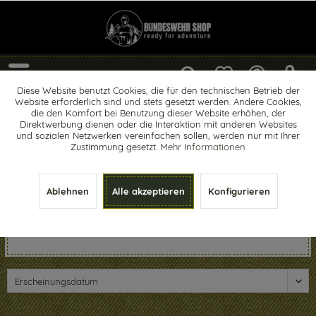
Menü
Diese Website benutzt Cookies, die für den technischen Betrieb der
Website erforderlich sind und stets gesetzt werden. Andere Cookies,
Feuerstarter / Streichhölzer
die den Komfort bei Benutzung dieser Website erhöhen, der
Direktwerbung dienen oder die Interaktion mit anderen Websites
und sozialen Netzwerken vereinfachen sollen, werden nur mit Ihrer
Zustimmung gesetzt.
Mehr Informationen
Hier finden Sie Feuerstarter und Streichhölzer Damit das
Ablehnen
Alle akzeptieren
Konfigurieren
Feuer richtig brennt, bieten wir Feuerstarter an. Diese
Anzündhelfen kann man in verschiedenen Ausführungen
kaufen. Feuer ist ein...
mehr erfahren »