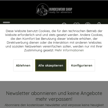
Menü
Diese Website benutzt Cookies, die für den technischen Betrieb der
Website erforderlich sind und stets gesetzt werden. Andere Cookies,
Erste Hilfe
die den Komfort bei Benutzung dieser Website erhöhen, der
Direktwerbung dienen oder die Interaktion mit anderen Websites
und sozialen Netzwerken vereinfachen sollen, werden nur mit Ihrer
Zustimmung gesetzt.
Mehr Informationen
Ablehnen
Alle akzeptieren
Konfigurieren
Newsletter abonnieren und keine Angebote mehr verpassen!
Newsletter abonnieren und keine Angebote
mehr verpassen!
Abonniere den kostenlosen Newsletter und verpasse keine Neuigkeit