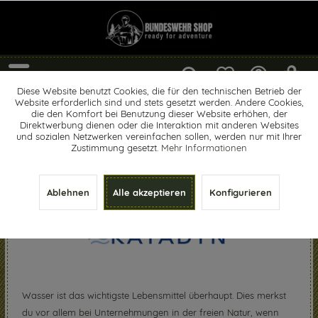
Menü
Diese Website benutzt Cookies, die für den technischen Betrieb der
Website erforderlich sind und stets gesetzt werden. Andere Cookies,
Katadyn
die den Komfort bei Benutzung dieser Website erhöhen, der
Direktwerbung dienen oder die Interaktion mit anderen Websites
und sozialen Netzwerken vereinfachen sollen, werden nur mit Ihrer
Zustimmung gesetzt.
Mehr Informationen
Hersteller von A-Z
Ablehnen
Alle akzeptieren
Konfigurieren
Katadyn
Wasser ist das wichtigste Lebensmittel überhaupt. Dies merkst
du vor allem bei Unternehmungen in der freien Natur, wenn